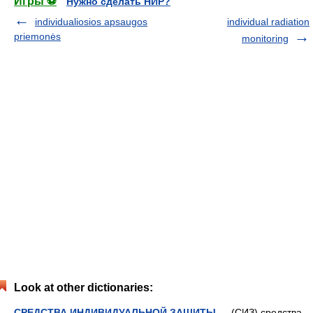
Игры ⚽
Нужно сделать НИР?
individualiosios apsaugos
individual radiation
priemonės
monitoring
Look at other dictionaries:
СРЕДСТВА ИНДИВИДУАЛЬНОЙ ЗАЩИТЫ
— (СИЗ) средства,