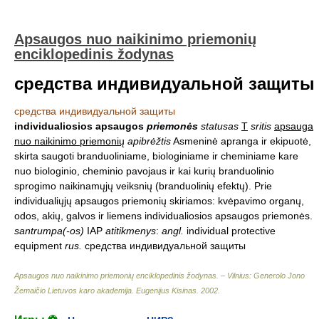
Apsaugos nuo naikinimo priemonių
enciklopedinis žodynas
средства индивидуальной защиты
средства индивидуальной защиты
individualiosios apsaugos
priemonės
statusas
T
sritis
apsauga
nuo naikinimo priemonių
apibrėžtis
Asmeninė apranga ir ekipuotė,
skirta saugoti branduoliniame, biologiniame ir cheminiame kare
nuo biologinio, cheminio pavojaus ir kai kurių branduolinio
sprogimo naikinamųjų veiksnių (branduolinių efektų). Prie
individualiųjų apsaugos priemonių skiriamos: kvėpavimo organų,
odos, akių, galvos ir liemens individualiosios apsaugos priemonės.
santrumpa(-os)
IAP
atitikmenys
:
angl.
individual protective
equipment
rus.
средства индивидуальной защиты
Apsaugos nuo naikinimo priemonių enciklopedinis žodynas. – Vilnius: Generolo Jono
Žemaičio Lietuvos karo akademija
.
Eugenijus Kisinas
.
2002
.